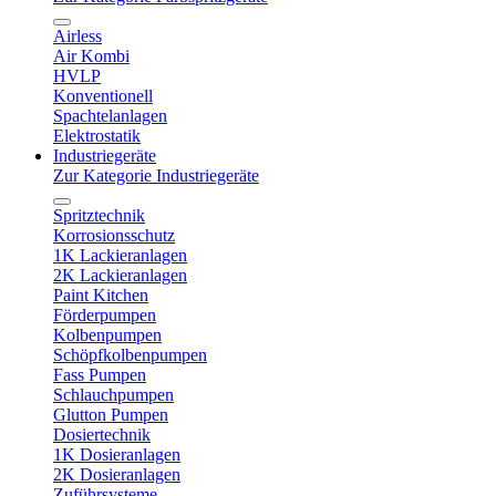
Airless
Air Kombi
HVLP
Konventionell
Spachtelanlagen
Elektrostatik
Industriegeräte
Zur Kategorie Industriegeräte
Spritztechnik
Korrosionsschutz
1K Lackieranlagen
2K Lackieranlagen
Paint Kitchen
Förderpumpen
Kolbenpumpen
Schöpfkolbenpumpen
Fass Pumpen
Schlauchpumpen
Glutton Pumpen
Dosiertechnik
1K Dosieranlagen
2K Dosieranlagen
Zuführsysteme