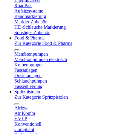
ThermoLazer
RoadPak
Aufsitzsysteme
Bandmarkierung
Markier Zubehör
HD-Schläuche Markierung
Sonstiges Zubehör
Food & Pharma
Zur Kategorie Food & Pharma
Membranpumpen
Membranpumpen elektrisch
Kolbenpumpen
Fassanlagen
Dosieranlagen
Schlauchpumpen
Fassentleerung
Spritzpistolen
Zur Kategorie Spritzpistolen
Airless
Air Kombi
HVLP
Konventionell
Compliant