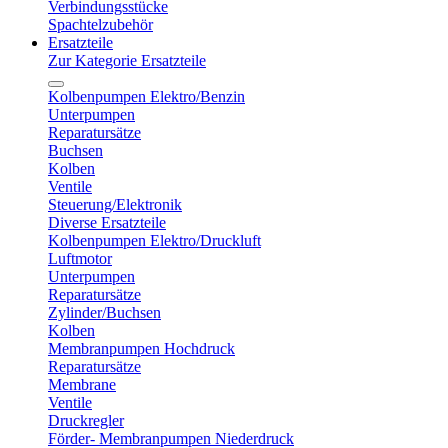
Verbindungsstücke
Spachtelzubehör
Ersatzteile
Zur Kategorie Ersatzteile
Kolbenpumpen Elektro/Benzin
Unterpumpen
Reparatursätze
Buchsen
Kolben
Ventile
Steuerung/Elektronik
Diverse Ersatzteile
Kolbenpumpen Elektro/Druckluft
Luftmotor
Unterpumpen
Reparatursätze
Zylinder/Buchsen
Kolben
Membranpumpen Hochdruck
Reparatursätze
Membrane
Ventile
Druckregler
Förder- Membranpumpen Niederdruck