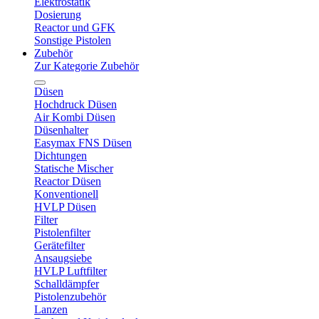
Elektrostatik
Dosierung
Reactor und GFK
Sonstige Pistolen
Zubehör
Zur Kategorie Zubehör
Düsen
Hochdruck Düsen
Air Kombi Düsen
Düsenhalter
Easymax FNS Düsen
Dichtungen
Statische Mischer
Reactor Düsen
Konventionell
HVLP Düsen
Filter
Pistolenfilter
Gerätefilter
Ansaugsiebe
HVLP Luftfilter
Schalldämpfer
Pistolenzubehör
Lanzen