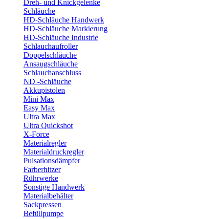
Dreh- und Knickgelenke
Schläuche
HD-Schläuche Handwerk
HD-Schläuche Markierung
HD-Schläuche Industrie
Schlauchaufroller
Doppelschläuche
Ansaugschläuche
Schlauchanschluss
ND -Schläuche
Akkupistolen
Mini Max
Easy Max
Ultra Max
Ultra Quickshot
X-Force
Materialregler
Materialdruckregler
Pulsationsdämpfer
Farberhitzer
Rührwerke
Sonstige Handwerk
Materialbehälter
Sackpressen
Befüllpumpe