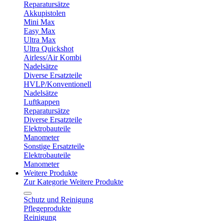
Reparatursätze
Akkupistolen
Mini Max
Easy Max
Ultra Max
Ultra Quickshot
Airless/Air Kombi
Nadelsätze
Diverse Ersatzteile
HVLP/Konventionell
Nadelsätze
Luftkappen
Reparatursätze
Diverse Ersatzteile
Elektrobauteile
Manometer
Sonstige Ersatzteile
Elektrobauteile
Manometer
Weitere Produkte
Zur Kategorie Weitere Produkte
Schutz und Reinigung
Pflegeprodukte
Reinigung