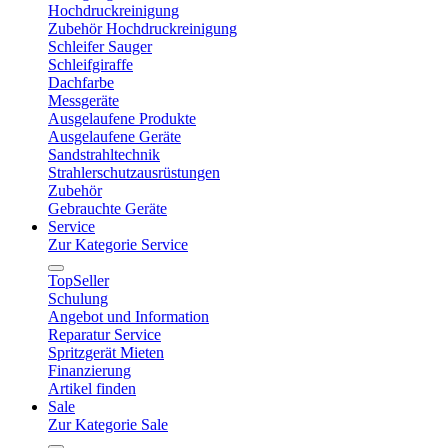
Hochdruckreinigung
Zubehör Hochdruckreinigung
Schleifer Sauger
Schleifgiraffe
Dachfarbe
Messgeräte
Ausgelaufene Produkte
Ausgelaufene Geräte
Sandstrahltechnik
Strahlerschutzausrüstungen
Zubehör
Gebrauchte Geräte
Service
Zur Kategorie Service
TopSeller
Schulung
Angebot und Information
Reparatur Service
Spritzgerät Mieten
Finanzierung
Artikel finden
Sale
Zur Kategorie Sale