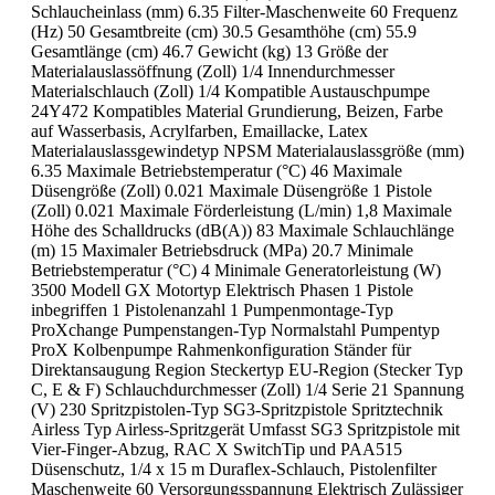
Schlaucheinlass (mm) 6.35 Filter-Maschenweite 60 Frequenz
(Hz) 50 Gesamtbreite (cm) 30.5 Gesamthöhe (cm) 55.9
Gesamtlänge (cm) 46.7 Gewicht (kg) 13 Größe der
Materialauslassöffnung (Zoll) 1/4 Innendurchmesser
Materialschlauch (Zoll) 1/4 Kompatible Austauschpumpe
24Y472 Kompatibles Material Grundierung, Beizen, Farbe
auf Wasserbasis, Acrylfarben, Emaillacke, Latex
Materialauslassgewindetyp NPSM Materialauslassgröße (mm)
6.35 Maximale Betriebstemperatur (°C) 46 Maximale
Düsengröße (Zoll) 0.021 Maximale Düsengröße 1 Pistole
(Zoll) 0.021 Maximale Förderleistung (L/min) 1,8 Maximale
Höhe des Schalldrucks (dB(A)) 83 Maximale Schlauchlänge
(m) 15 Maximaler Betriebsdruck (MPa) 20.7 Minimale
Betriebstemperatur (°C) 4 Minimale Generatorleistung (W)
3500 Modell GX Motortyp Elektrisch Phasen 1 Pistole
inbegriffen 1 Pistolenanzahl 1 Pumpenmontage-Typ
ProXchange Pumpenstangen-Typ Normalstahl Pumpentyp
ProX Kolbenpumpe Rahmenkonfiguration Ständer für
Direktansaugung Region Steckertyp EU-Region (Stecker Typ
C, E & F) Schlauchdurchmesser (Zoll) 1/4 Serie 21 Spannung
(V) 230 Spritzpistolen-Typ SG3-Spritzpistole Spritztechnik
Airless Typ Airless-Spritzgerät Umfasst SG3 Spritzpistole mit
Vier-Finger-Abzug, RAC X SwitchTip und PAA515
Düsenschutz, 1/4 x 15 m Duraflex-Schlauch, Pistolenfilter
Maschenweite 60 Versorgungsspannung Elektrisch Zulässiger