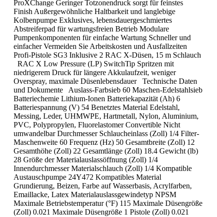
ProXChange Geringer Totzonendruck sorgt für feinstes
Finish Außergewöhnliche Haltbarkeit und langlebige
Kolbenpumpe Exklusives, lebensdauergeschmiertes
Abstreiferpad für wartungsfreien Betrieb Modulare
Pumpenkomponenten für einfache Wartung Schneller und
einfacher Vermeiden Sie Arbeitskosten und Ausfallzeiten
Profi-Pistole SG3 Inklusive 2 RAC X-Düsen, 15 m Schlauch
RAC X Low Pressure (LP) SwitchTip Spritzen mit
niedrigerem Druck für längere Akkulaufzeit, weniger
Overspray, maximale Düsenlebensdauer Technische Daten
und Dokumente Auslass-Farbsieb 60 Maschen-Edelstahlsieb
Batteriechemie Lithium-Ionen Batteriekapazität (Ah) 6
Batteriespannung (V) 54 Benetztes Material Edelstahl,
Messing, Leder, UHMWPE, Hartmetall, Nylon, Aluminium,
PVC, Polypropylen, Fluorelastomer Convertible Nicht
umwandelbar Durchmesser Schlaucheinlass (Zoll) 1/4 Filter-
Maschenweite 60 Frequenz (Hz) 50 Gesamtbreite (Zoll) 12
Gesamthöhe (Zoll) 22 Gesamtlänge (Zoll) 18.4 Gewicht (lb)
28 Größe der Materialauslassöffnung (Zoll) 1/4
Innendurchmesser Materialschlauch (Zoll) 1/4 Kompatible
Austauschpumpe 24Y472 Kompatibles Material
Grundierung, Beizen, Farbe auf Wasserbasis, Acrylfarben,
Emaillacke, Latex Materialauslassgewindetyp NPSM
Maximale Betriebstemperatur (°F) 115 Maximale Düsengröße
(Zoll) 0.021 Maximale Düsengröße 1 Pistole (Zoll) 0.021