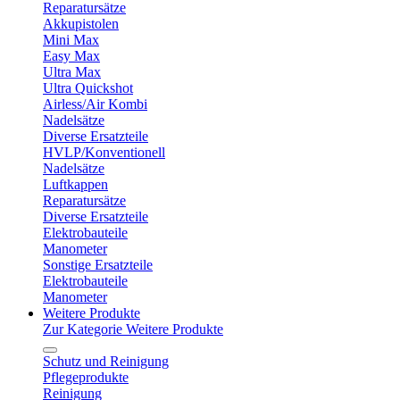
Reparatursätze
Akkupistolen
Mini Max
Easy Max
Ultra Max
Ultra Quickshot
Airless/Air Kombi
Nadelsätze
Diverse Ersatzteile
HVLP/Konventionell
Nadelsätze
Luftkappen
Reparatursätze
Diverse Ersatzteile
Elektrobauteile
Manometer
Sonstige Ersatzteile
Elektrobauteile
Manometer
Weitere Produkte
Zur Kategorie Weitere Produkte
Schutz und Reinigung
Pflegeprodukte
Reinigung