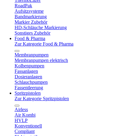
ThermoLazer
RoadPak
Aufsitzsysteme
Bandmarkierung
Markier Zubehör
HD-Schläuche Markierung
Sonstiges Zubehör
Food & Pharma
Zur Kategorie Food & Pharma
Membranpumpen
Membranpumpen elektrisch
Kolbenpumpen
Fassanlagen
Dosieranlagen
Schlauchpumpen
Fassentleerung
Spritzpistolen
Zur Kategorie Spritzpistolen
Airless
Air Kombi
HVLP
Konventionell
Compliant