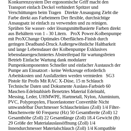
Konkurrenzsystem Der ergonomische Griff macht den
Transport einfach Deckel verhindert Spritzer und
Verschüttungen beim Tragen Direkte Ansaugung Zieht die
Farbe direkt aus Farbeimern Der flexible, durchsichtige
Ansaugsatz ist einfach zu verwenden und zu reinigen.
Sprühen Sie wasser- oder lösungsmittelbasierte Farben direkt
aus Behältern von 1 - 30 Litern. ProX Power-Kolbenpumpe
mit ProXChange Optimales Oberflächen-Finish durch
geringen Deadband-Druck Außergewöhnliche Haltbarkeit
und lange Lebensdauer der Kolbenpumpe Exklusives
lebensdauergeschmiertes Abstreiferpad für wartungsfreien
Betrieb Einfache Wartung dank modularer
Pumpenkomponenten Schneller und einfacher Austausch der
Pumpe am Einsatzort - keine Werkzeuge erforderlich
Arbeitskosten und Ausfallzeiten werden vermieden SG3
Pistole für Profis Mit RAC X-Düse, 15 m Schlauch
Technische Daten und Dokumente Auslass-Farbsieb 60
Maschen-Edelstahlsieb Benetztes Material Edelstahl,
Messing, Leder, UHMWPE, Hartmetall, Nylon, Aluminium,
PVC, Polypropylen, Fluorelastomer Convertible Nicht
umwandelbar Durchmesser Schlaucheinlass (Zoll) 1/4 Filter-
Maschenweite 60 Frequenz (Hz) 50 Gesamtbreite (Zoll) 12
Gesamthöhe (Zoll) 22 Gesamtlänge (Zoll) 18.4 Gewicht (lb)
29 Größe der Materialauslassöffnung (Zoll) 1/4
Innendurchmesser Materialschlauch (Zoll) 1/4 Kompatible