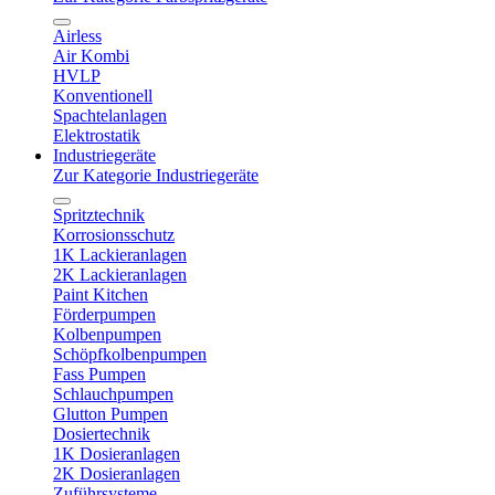
Airless
Air Kombi
HVLP
Konventionell
Spachtelanlagen
Elektrostatik
Industriegeräte
Zur Kategorie Industriegeräte
Spritztechnik
Korrosionsschutz
1K Lackieranlagen
2K Lackieranlagen
Paint Kitchen
Förderpumpen
Kolbenpumpen
Schöpfkolbenpumpen
Fass Pumpen
Schlauchpumpen
Glutton Pumpen
Dosiertechnik
1K Dosieranlagen
2K Dosieranlagen
Zuführsysteme