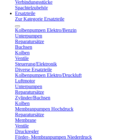
Verbindungsstücke
Spachtelzubehör
Ersatzteile
Zur Kategorie Ersatzteile
Kolbenpumpen Elektro/Benzin
Unterpumpen
Reparatursätze
Buchsen
Kolben
Ventile
Steuerung/Elektronik
Diverse Ersatzteile
Kolbenpumpen Elektro/Druckluft
Luftmotor
Unterpumpen
Reparatursätze
Zylinder/Buchsen
Kolben
Membranpumpen Hochdruck
Reparatursätze
Membrane
Ventile
Druckregler
Förder- Membranpumpen Niederdruck