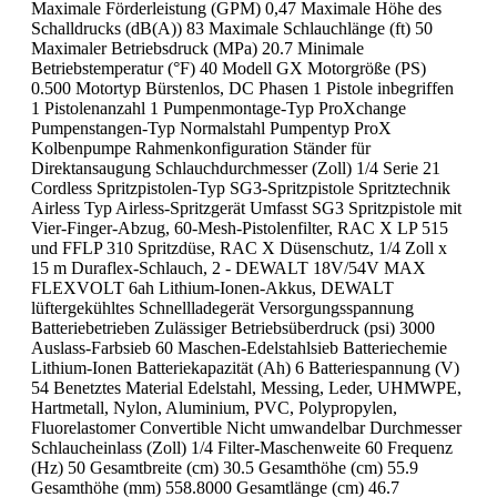
Maximale Förderleistung (GPM) 0,47 Maximale Höhe des
Schalldrucks (dB(A)) 83 Maximale Schlauchlänge (ft) 50
Maximaler Betriebsdruck (MPa) 20.7 Minimale
Betriebstemperatur (°F) 40 Modell GX Motorgröße (PS)
0.500 Motortyp Bürstenlos, DC Phasen 1 Pistole inbegriffen
1 Pistolenanzahl 1 Pumpenmontage-Typ ProXchange
Pumpenstangen-Typ Normalstahl Pumpentyp ProX
Kolbenpumpe Rahmenkonfiguration Ständer für
Direktansaugung Schlauchdurchmesser (Zoll) 1/4 Serie 21
Cordless Spritzpistolen-Typ SG3-Spritzpistole Spritztechnik
Airless Typ Airless-Spritzgerät Umfasst SG3 Spritzpistole mit
Vier-Finger-Abzug, 60-Mesh-Pistolenfilter, RAC X LP 515
und FFLP 310 Spritzdüse, RAC X Düsenschutz, 1/4 Zoll x
15 m Duraflex-Schlauch, 2 - DEWALT 18V/54V MAX
FLEXVOLT 6ah Lithium-Ionen-Akkus, DEWALT
lüftergekühltes Schnellladegerät Versorgungsspannung
Batteriebetrieben Zulässiger Betriebsüberdruck (psi) 3000
Auslass-Farbsieb 60 Maschen-Edelstahlsieb Batteriechemie
Lithium-Ionen Batteriekapazität (Ah) 6 Batteriespannung (V)
54 Benetztes Material Edelstahl, Messing, Leder, UHMWPE,
Hartmetall, Nylon, Aluminium, PVC, Polypropylen,
Fluorelastomer Convertible Nicht umwandelbar Durchmesser
Schlaucheinlass (Zoll) 1/4 Filter-Maschenweite 60 Frequenz
(Hz) 50 Gesamtbreite (cm) 30.5 Gesamthöhe (cm) 55.9
Gesamthöhe (mm) 558.8000 Gesamtlänge (cm) 46.7