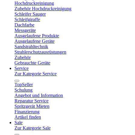
Hochdruckreinigung
Zubehör Hochdruckreinigung
Schleifer Sauger
Schleifgiraffe
Dachfarbe
Messgeräte
Ausgelaufene Produkte
Ausgelaufene Geräte
Sandstrahltechnik
Strahlerschutzausrüstungen
Zubehör
Gebrauchte Geräte
Service
Zur Kategorie Service
TopSeller
Schulung
Angebot und Information
Reparatur Service
Spritzgerät Mieten
Finanzierung
Artikel finden
Sale
Zur Kategorie Sale