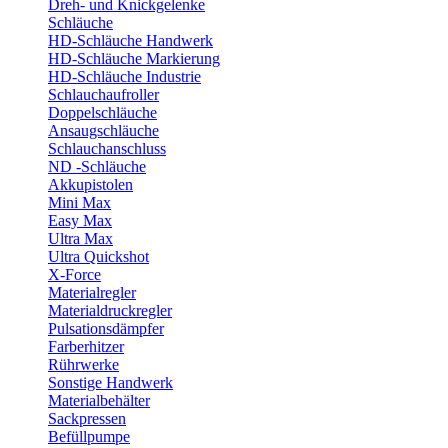
Dreh- und Knickgelenke
Schläuche
HD-Schläuche Handwerk
HD-Schläuche Markierung
HD-Schläuche Industrie
Schlauchaufroller
Doppelschläuche
Ansaugschläuche
Schlauchanschluss
ND -Schläuche
Akkupistolen
Mini Max
Easy Max
Ultra Max
Ultra Quickshot
X-Force
Materialregler
Materialdruckregler
Pulsationsdämpfer
Farberhitzer
Rührwerke
Sonstige Handwerk
Materialbehälter
Sackpressen
Befüllpumpe