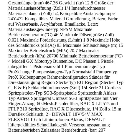
Gesamtlänge (mm) 467.36 Gewicht (kg) 12.8 Größe der
Materialauslassöffnung (Zoll) 1/4 Innendurchmesser
Materialschlauch (Zoll) 1/4 Kompatible Austauschpumpe
24Y472 Kompatibles Material Grundierung, Beizen, Farbe
auf Wasserbasis, Acrylfarben, Emaillacke, Latex
Materialauslassgewindetyp NPSM Maximale
Betriebstemperatur (°C) 46 Maximale Düsengröße (Zoll)
0.021 Maximale Förderleistung (L/min) 1,8 Maximale Höhe
des Schalldrucks (dB(A)) 83 Maximale Schlauchlänge (m) 15
Maximaler Betriebsdruck (MPa) 20.7 Maximaler
Betriebsdruck (kPa) 20700 Minimale Betriebstemperatur (°C)
4 Modell GX Motortyp Bürstenlos, DC Phasen 1 Pistole
inbegriffen 1 Pistolenanzahl 1 Pumpenmontage-Typ
ProXchange Pumpenstangen-Typ Normalstahl Pumpentyp
ProX Kolbenpumpe Rahmenkonfiguration Ständer für
Direktansaugung Region Steckertyp EU-Region (Stecker Typ
C, E & F) Schlauchdurchmesser (Zoll) 1/4 Serie 21 Cordless
Spritzpistolen-Typ SG3-Spritzpistole Spritztechnik Airless
Typ Airless-Spritzgerät Umfasst SG3 Spritzpistole mit Vier-
Finger-Abzug, 60-Mesh-Pistolenfilter, RAC X LP 515 und
FFLP 310 Spritzdüse, RAC X Düsenschutz, 1/4 Zoll x 15 m
Duraflex-Schlauch, 2 - DEWALT 18V/54V MAX
FLEXVOLT 6ah Lithium-Ionen-Akkus, DEWALT
lüftergekühltes Schnellladegerät Versorgungsspannung
Batteriebetrieben Zulässiger Betriebsdruck (bar) 207