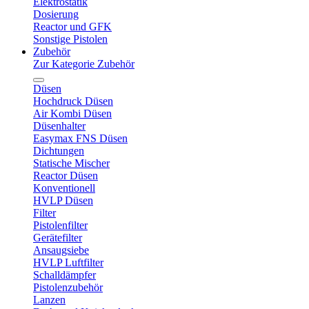
Elektrostatik
Dosierung
Reactor und GFK
Sonstige Pistolen
Zubehör
Zur Kategorie Zubehör
Düsen
Hochdruck Düsen
Air Kombi Düsen
Düsenhalter
Easymax FNS Düsen
Dichtungen
Statische Mischer
Reactor Düsen
Konventionell
HVLP Düsen
Filter
Pistolenfilter
Gerätefilter
Ansaugsiebe
HVLP Luftfilter
Schalldämpfer
Pistolenzubehör
Lanzen