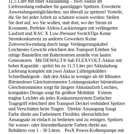
11,5 Liter mit einer Akkuladung – zwei Akkus im
Lieferumfang enthalten für ganztägiges Spritzen. Erweiterte
Anwendungsmöglichkeiten, um überall zu spritzen! Vorteile,
die Sie bei jeder Arbeit zu schätzen wissen werden: Stellen
Sie dort auf, wo Sie wollen, statt dort, wo der Strom ist
Konstante, Perfekte Airless-Lackierungen mit verlängerter
Laufzeit und RAC X Low-Pressure SwitchTips Keine
Stromkonkurrenz zu anderen Gewerken Keine
Zeitverschwendung durch lange Verlängerungskabel
Leichtestes Gewicht erleichtert den Transport Erleben Sie
ruhige Baustellen mit Batteriestrom anstelle von lauten
Generatoren Mit DEWALT® 6ah FLEXVOLT-Akkus mit
hoher Kapazität - spritzt bis zu 11,5 Liter pro Akkuladung
Lieferung komplett mit zwei Akkus Lüftergekühltes
Schnellladegerät - lädt den Akku in weniger als 60 Minuten
Bürstenloser Gleichstrommotor Leistungsstarker bürstenloser
Gleichstrommotor sorgt für längere Akkulaufzeit Leichtes,
kompaktes Design sorgt für größere Mobilität Extrem
tragbar Leichter als jedes Konkurrenzsystem Einfacher
Tragegriff erleichtert den Transport Deckel verhindert Spritzer
und Verschütten beim Tragen Direkte Ansaugung Saugt
Farbe direkt aus Farbeimern Flexibler, übersichtlicher
Ansaugsatz ist einfach zu bedienen und zu reinigen. Spritzen
Sie wasser- oder lösemittelbasierte Farben direkt aus
Behältern von 1 - 30 Litern. ProX Power-Kolbenpumpe mit