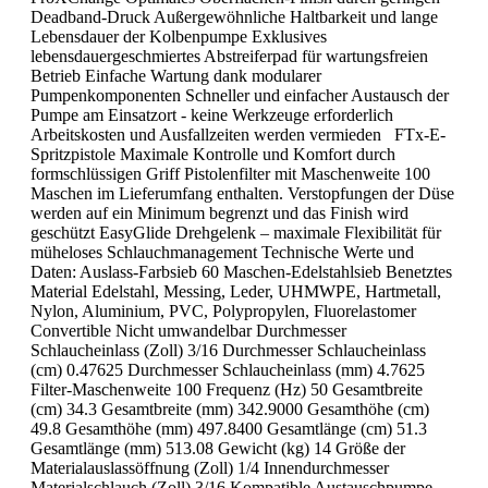
Deadband-Druck Außergewöhnliche Haltbarkeit und lange
Lebensdauer der Kolbenpumpe Exklusives
lebensdauergeschmiertes Abstreiferpad für wartungsfreien
Betrieb Einfache Wartung dank modularer
Pumpenkomponenten Schneller und einfacher Austausch der
Pumpe am Einsatzort - keine Werkzeuge erforderlich
Arbeitskosten und Ausfallzeiten werden vermieden FTx-E-
Spritzpistole Maximale Kontrolle und Komfort durch
formschlüssigen Griff Pistolenfilter mit Maschenweite 100
Maschen im Lieferumfang enthalten. Verstopfungen der Düse
werden auf ein Minimum begrenzt und das Finish wird
geschützt EasyGlide Drehgelenk – maximale Flexibilität für
müheloses Schlauchmanagement Technische Werte und
Daten: Auslass-Farbsieb 60 Maschen-Edelstahlsieb Benetztes
Material Edelstahl, Messing, Leder, UHMWPE, Hartmetall,
Nylon, Aluminium, PVC, Polypropylen, Fluorelastomer
Convertible Nicht umwandelbar Durchmesser
Schlaucheinlass (Zoll) 3/16 Durchmesser Schlaucheinlass
(cm) 0.47625 Durchmesser Schlaucheinlass (mm) 4.7625
Filter-Maschenweite 100 Frequenz (Hz) 50 Gesamtbreite
(cm) 34.3 Gesamtbreite (mm) 342.9000 Gesamthöhe (cm)
49.8 Gesamthöhe (mm) 497.8400 Gesamtlänge (cm) 51.3
Gesamtlänge (mm) 513.08 Gewicht (kg) 14 Größe der
Materialauslassöffnung (Zoll) 1/4 Innendurchmesser
Materialschlauch (Zoll) 3/16 Kompatible Austauschpumpe