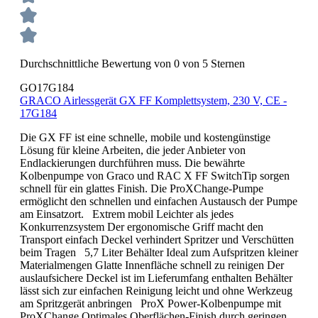
Durchschnittliche Bewertung von 0 von 5 Sternen
GO17G184
GRACO Airlessgerät GX FF Komplettsystem, 230 V, CE -
17G184
Die GX FF ist eine schnelle, mobile und kostengünstige
Lösung für kleine Arbeiten, die jeder Anbieter von
Endlackierungen durchführen muss. Die bewährte
Kolbenpumpe von Graco und RAC X FF SwitchTip sorgen
schnell für ein glattes Finish. Die ProXChange-Pumpe
ermöglicht den schnellen und einfachen Austausch der Pumpe
am Einsatzort. Extrem mobil Leichter als jedes
Konkurrenzsystem Der ergonomische Griff macht den
Transport einfach Deckel verhindert Spritzer und Verschütten
beim Tragen 5,7 Liter Behälter Ideal zum Aufspritzen kleiner
Materialmengen Glatte Innenfläche schnell zu reinigen Der
auslaufsichere Deckel ist im Lieferumfang enthalten Behälter
lässt sich zur einfachen Reinigung leicht und ohne Werkzeug
am Spritzgerät anbringen ProX Power-Kolbenpumpe mit
ProXChange Optimales Oberflächen-Finish durch geringen