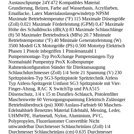
Austauschpumpe 24Y472 Kompatibles Material
Grundierung, Beizen, Farbe auf Wasserbasis, Acrylfarben,
Emaillacke, Latex Materialauslassgewindetyp NPSM
Maximale Betriebstemperatur (°F) 115 Maximale Düsengröße
(Zoll) 0.021 Maximale Förderleistung (GPM) 0,47 Maximale
Höhe des Schalldrucks (dB(A)) 83 Maximale Schlauchlänge
(ft) 50 Maximaler Betriebsdruck (MPa) 20.7 Minimale
Betriebstemperatur (°F) 40 Minimale Generatorleistung (W)
3500 Modell GX Motorgröße (PS) 0.500 Motortyp Elektrisch
Phasen 1 Pistole inbegriffen 1 Pistolenanzahl 1
Pumpenmontage-Typ ProXchange Pumpenstangen-Typ
Normalstahl Pumpentyp ProX Kolbenpumpe
Rahmenkonfiguration Ständer für Direktansaugung
Schlauchdurchmesser (Zoll) 1/4 Serie 21 Spannung (V) 230
Spritzpistolen-Typ SG3-Spritzpistole Spritztechnik Airless
Typ Airless-Spritzgerät Umfasst SG3 Spritzpistole mit Vier-
Finger-Abzug, RAC X SwitchTip und PAA515
Düsenschutz, 1/4 x 15 m Duraflex-Schlauch, Pistolenfilter
Maschenweite 60 Versorgungsspannung Elektrisch Zulässiger
Betriebsüberdruck (psi) 3000 Auslass-Farbsieb 60 Maschen-
Edelstahlsieb Benetztes Material Edelstahl, Messing, Leder,
UHMWPE, Hartmetall, Nylon, Aluminium, PVC,
Polypropylen, Fluorelastomer Convertible Nicht
umwandelbar Durchmesser Schlaucheinlass (Zoll) 1/4
Durchmesser Schlaucheinlass (cm) 0.635 Durchmesser