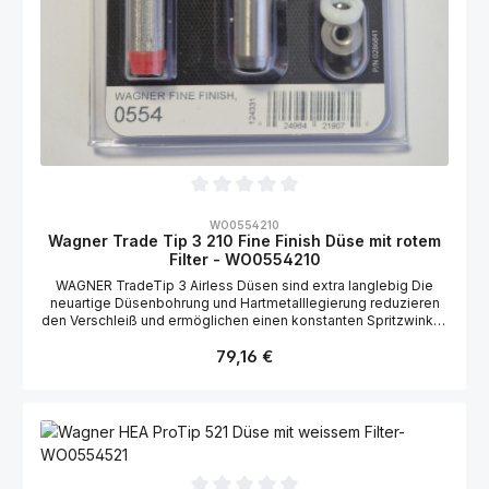
Durchschnittliche Bewertung von 0 von 5 Sternen
WO0554210
Wagner Trade Tip 3 210 Fine Finish Düse mit rotem
Filter - WO0554210
WAGNER TradeTip 3 Airless Düsen sind extra langlebig Die
neuartige Düsenbohrung und Hartmetalllegierung reduzieren
den Verschleiß und ermöglichen einen konstanten Spritzwinkel.
Außerdem ist die Düse besonders reinigungsfreundlich –
Regulärer Preis:
einfach drehen und spülen – ganz ohne Werkzeug. Im
79,16 €
Lieferumfang der WAGNER Airless Düse ist eine
Doppeldichtung und der passende Pistolenfilter gratis dabei.
Dadurch hat der Anwender automatisch den perfekt auf das
Material abgestimmten Filter zur Hand. Spezifische
Spezifikationen Trade Tip 3 Düse 210 Fine Finish
Düsenbohrung (") 0.01 " Volumenstrom (l/min) 0.42 l/min
Düsenspritzwinkel (°) 20 ° - 20 ° Düsenstrahlbreite (mm) 120