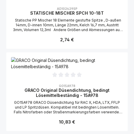
Durchschnittliche Bewertung von 0 von 5 Sternen
AD102429SP
STATISCHE MISCHER SPCH 10-18T
Statische PP Mischer 18 Elemente gestufte Spitze , D-außen
14mm, D-innen 10mm, Länge 22mm, Kelch 16,7 mm, Austritt
3mm, Volumen 12,3ml Andere Größen und Abmessungen auf
Anfrage auch lieferbar Preis Abhängig von der Bestellmenge
Regulärer Preis:
2,74 €
Staffelpreise bei 300, 500 und 1000 Stk
Durchschnittliche Bewertung von 0 von 5 Sternen
GO15A978
GRACO Original Düsendichtung, bedingt
Lösemittelbeständig - 15A978
GO15A978 GRACO Düsendichtung für RAC X, HDA, LTX, FFLP
und LP Spritzdüsen. Kompatibel mit bedingten Lösemitteln.
Falls Nitrofarben oder Straßenmarkierungsfarben verwendet
werden, ist eine Düsendichtung mit Acetal empfohlen:
Regulärer Preis:
10,83 €
GO15A978