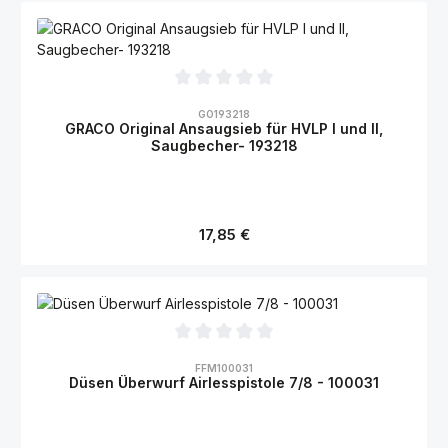
Durchschnittliche Bewertung von 0 von 5 Sternen
GO193218
GRACO Original Ansaugsieb für HVLP I und II,
Saugbecher- 193218
Regulärer Preis:
17,85 €
Durchschnittliche Bewertung von 0 von 5 Sternen
FFM100031
Düsen Überwurf Airlesspistole 7/8 - 100031