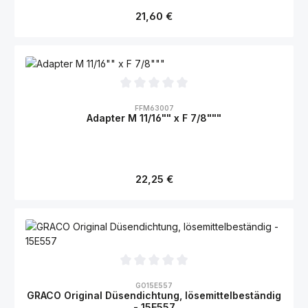
Regulärer Preis:
21,60 €
Durchschnittliche Bewertung von 0 von 5 Sternen
FFM63007
Adapter M 11/16"" x F 7/8"""
Regulärer Preis:
22,25 €
Durchschnittliche Bewertung von 0 von 5 Sternen
GO15E557
GRACO Original Düsendichtung, lösemittelbeständig
- 15E557