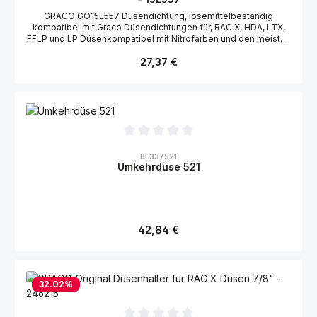
GRACO GO15E557 Düsendichtung, lösemittelbeständig
kompatibel mit Graco Düsendichtungen für, RAC X, HDA, LTX,
FFLP und LP Düsenkompatibel mit Nitrofarben und den meisten
Straßenmarkierfarben Acetal
Regulärer Preis:
27,37 €
Durchschnittliche Bewertung von 0 von 5 Sternen
BE337521
Umkehrdüse 521
Regulärer Preis:
42,84 €
32.02
%