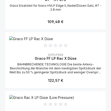
Graco Ersatzteil für Graco HVLP Edge II, Nadel/Düsen Satz, #7 -
2.8 mm
Regulärer Preis:
109,48 €
Durchschnittliche Bewertung von 0 von 5 Sternen
GOFFLPXXX
Graco FF LP Rac X Düse
BAHNBRECHENDE TECHNOLOGIE Die beste Airless-
Beschichtung der Branche mit dem niedrigsten Spritzdruck der
Welt Bis zu 50 % geringerer Spritzdruck und weniger Overspray
für eine konsistente Verbund-Beschichtungsqualität mit
Regulärer Preis:
vollständiger ZerstäubungDas weiche Muster des
122,57 €
Spritzfächers vereinfacht die Auftragung jeglicher Materialien
auf jegliche OberflächenDie exklusive interne Düsengeometrie
von Graco verringert mit der zum Patent angemeldeten
SmartTip Technologie die Energie, die zur Zerstäubung Ihrer
bevorzugten Färbemittel, Lacke und anderer Materialien
erforderlich ist, wodurch eine ausgezeichnete Beschichtung
mit weniger Druck ermöglicht wirdEine Zerstäubung mit halbem
Durchschnittliche Bewertung von 0 von 5 Sternen