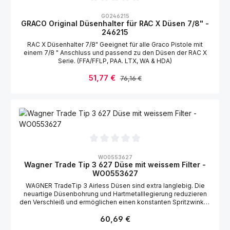
Durchschnittliche Bewertung von 0 von 5 Sternen
GO246215
GRACO Original Düsenhalter für RAC X Düsen 7/8" -
246215
RAC X Düsenhalter 7/8" Geeignet für alle Graco Pistole mit
einem 7/8 " Anschluss und passend zu den Düsen der RAC X
Serie. (FFA/FFLP, PAA. LTX, WA & HDA)
Verkaufspreis:
51,77 €
Regulärer Preis:
76,16 €
Durchschnittliche Bewertung von 0 von 5 Sternen
WO0553627
Wagner Trade Tip 3 627 Düse mit weissem Filter -
WO0553627
WAGNER TradeTip 3 Airless Düsen sind extra langlebig. Die
neuartige Düsenbohrung und Hartmetalllegierung reduzieren
den Verschleiß und ermöglichen einen konstanten Spritzwinkel.
Außerdem ist die Düse besonders reinigungsfreundlich –
Regulärer Preis:
einfach drehen und spülen – ganz ohne Werkzeug. Im
60,69 €
Lieferumfang der WAGNER Airless Düse ist eine