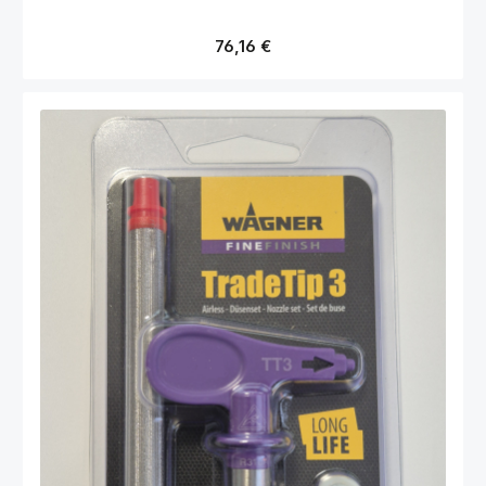
Regulärer Preis:
76,16 €