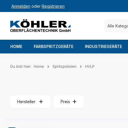
Anmelden
oder
Registrieren
 Hauptinhalt springen
Zur Suche springen
Zur Hauptnavigation springen
Alle Kateg
HOME
FARBSPRITZGERÄTE
INDUSTRIEGERÄTE
Du bist hier:
Home
Spritzpistolen
HVLP
Hersteller
Preis