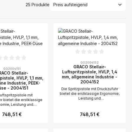
25 Produkte
Durchschnittliche Bewertung von 0 vo
GO2004152
ittliche Bewertung von 0 von 5 Sternen
GRACO Stellair-
GO2004151
Luftspritzpistole, HVLP, 1,4
ACO Stellair-
mm, allgemeine Industrie -
pistole, HVLP, 1,1 mm,
2004152
ine Industrie, PEEK-
üse - 2004151
Die Spritzpistole mit Druckzufuhr
bietet die erstklassige Ergonomie,
uftspritzpistole mit
Leistung und
r bietet die erstklassige
Wartungsfreundlichkeit, die
omie, Leistung und
Industriebeschichter brauchen, um
gsfreundlichkeit, die
hervorragende Ergebnisse zu
Regulärer Preis:
Regulärer Preis:
748,51 €
748,51 €
beschichter brauchen, um
erzielen Die Spritzpistole mit
agende Ergebnisse zu
Druckzufuhr bietet die erstklassige
Ergonomie, Leistung und
anfertigungen oder eine
Wartungsfreundlichkeit, die