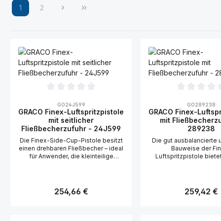
1
2
Seite
Seite
Durchschnittliche Bewertung von 0 von 5 Sternen
Durchschnittliche Bew
GO24J599
GO289238
GRACO Finex-Luftspritzpistole
GRACO Finex-Luftspr
mit seitlicher
mit Fließbecherz
Fließbecherzufuhr - 24J599
289238
Die Finex-Side-Cup-Pistole besitzt
Die gut ausbalancierte 
einen drehbaren Fließbecher – ideal
Bauweise der Fi
für Anwender, die kleinteilige
Luftspritzpistole biete
Oberflächen und Ecken beschichten
zum erschwinglichen
müssen. Erhältlich als HVLP- oder
Erhältlich in den O
konventionelle Version.
Druckzufuhr- o
Problemloses Beschichten in engen
Schwerkraftzufuhrpisto
Regulärer Preis:
Regulärer Pr
254,66 €
259,42 €
Räumen und Ecken, dank der Finex-
Technologien HVL
Technologie mit Fließbecherzufuhr
konventionell. Optimierte
und Drehgelenks-Becher Der
Luftkappen für ein ho
Becher aus Aluminium wird mit der
Spritzergebnis Leichte,