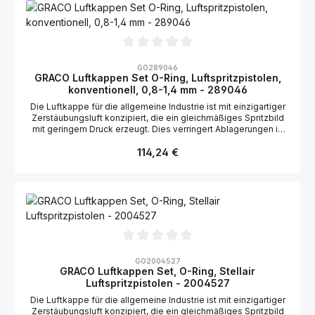
Durchschnittliche Bewertung von 0 von 5 Sternen
GO289046
GRACO Luftkappen Set O-Ring, Luftspritzpistolen,
konventionell, 0,8-1,4 mm - 289046
Die Luftkappe für die allgemeine Industrie ist mit einzigartiger
Zerstäubungsluft konzipiert, die ein gleichmäßiges Spritzbild
mit geringem Druck erzeugt. Dies verringert Ablagerungen in
der Luftkappe. Geeignet für die Graco Stellair Luftspritzpistole,
Regulärer Preis:
konventionell, wasserbasiert: 2006151, 2004177 Geeignet für
114,24 €
die Graco Airpro Luftspritzpistole, konventionell, wasserbasiert:
288964, 288965, 288966
Durchschnittliche Bewertung von 0 von 5 Sternen
GO2004527
GRACO Luftkappen Set, O-Ring, Stellair
Luftspritzpistolen - 2004527
Die Luftkappe für die allgemeine Industrie ist mit einzigartiger
Zerstäubungsluft konzipiert, die ein gleichmäßiges Spritzbild