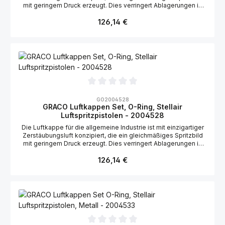
mit geringem Druck erzeugt. Dies verringert Ablagerungen in
der Luftkappe. Geeignet für die Graco Stellair
Regulärer Preis:
Luftspritzpistolen: 2004146, 2004147, 2004145, 2004157
126,14 €
Durchschnittliche Bewertung von 0 von 5 Sternen
GO2004528
GRACO Luftkappen Set, O-Ring, Stellair
Luftspritzpistolen - 2004528
Die Luftkappe für die allgemeine Industrie ist mit einzigartiger
Zerstäubungsluft konzipiert, die ein gleichmäßiges Spritzbild
mit geringem Druck erzeugt. Dies verringert Ablagerungen in
der Luftkappe. Geeignet für die Graco Stellair
Regulärer Preis:
Luftspritzpistolen: 2004145, 2004158
126,14 €