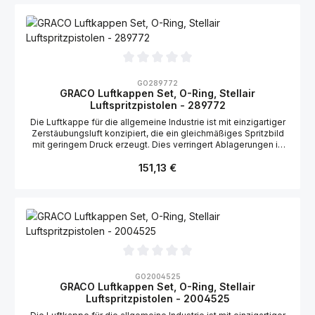
Durchschnittliche Bewertung von 0 von 5 Sternen
GO289772
GRACO Luftkappen Set, O-Ring, Stellair
Luftspritzpistolen - 289772
Die Luftkappe für die allgemeine Industrie ist mit einzigartiger
Zerstäubungsluft konzipiert, die ein gleichmäßiges Spritzbild
mit geringem Druck erzeugt. Dies verringert Ablagerungen in
der Luftkappe. Geeignet für die Graco Stellair
Regulärer Preis:
Luftspritzpistole:2004166
151,13 €
Durchschnittliche Bewertung von 0 von 5 Sternen
GO2004525
GRACO Luftkappen Set, O-Ring, Stellair
Luftspritzpistolen - 2004525