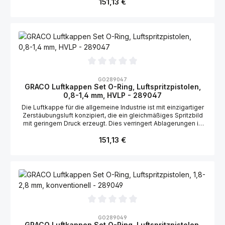
151,13 €
2006149
Durchschnittliche Bewertung von 0 von 5 Sternen
GO289047
GRACO Luftkappen Set O-Ring, Luftspritzpistolen,
0,8-1,4 mm, HVLP - 289047
Die Luftkappe für die allgemeine Industrie ist mit einzigartiger
Zerstäubungsluft konzipiert, die ein gleichmäßiges Spritzbild
mit geringem Druck erzeugt. Dies verringert Ablagerungen in
der Luftkappe. Geeignet für die Graco Stellair Luftspritzpistole,
Regulärer Preis:
konventionell: N/A Geeignet für die Graco Airpro
151,13 €
Luftspritzpistole, konventionell: 288967, 288968, 288969
Durchschnittliche Bewertung von 0 von 5 Sternen
GO289049
GRACO Luftkappen Set O-Ring, Luftspritzpistolen,