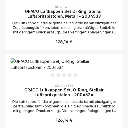
Durchschnittliche Bewertung von 0 von 5 Sternen
GO2004533
GRACO Luftkappen Set O-Ring, Stellair
Luftspritzpistolen, Metall - 2004533
Die Luftkappe für die allgemeine Industrie ist mit einzigartiger
Zerstäubungsluft konzipiert, die ein gleichmäßiges Spritzbild
mit geringem Druck erzeugt. Dies verringert Ablagerungen in
der Luftkappe. Geeignet für die Graco Stellair Luftspritzpistole:
Regulärer Preis:
126,14 €
2004149
Durchschnittliche Bewertung von 0 von 5 Sternen
GO2004534
GRACO Luftkappen Set, O-Ring, Stellair
Luftspritzpistolen - 2004534
Die Luftkappe für die allgemeine Industrie ist mit einzigartiger
Zerstäubungsluft konzipiert, die ein gleichmäßiges Spritzbild
mit geringem Druck erzeugt. Dies verringert Ablagerungen in
der Luftkappe. Geeignet für die Graco Stellair Luftspritzpistole:
Regulärer Preis:
126,14 €
2004150