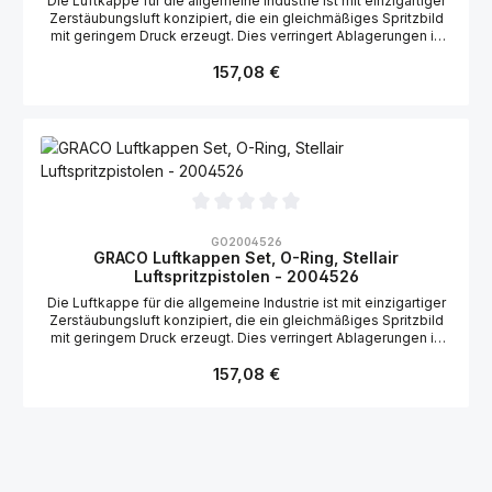
Die Luftkappe für die allgemeine Industrie ist mit einzigartiger
Zerstäubungsluft konzipiert, die ein gleichmäßiges Spritzbild
mit geringem Druck erzeugt. Dies verringert Ablagerungen in
der Luftkappe. Geeignet für die Graco Stellair
Regulärer Preis:
Luftspritzpistolen: 2006145, 2004151, 2004152, 2004153,
157,08 €
2004157, 2004160
Durchschnittliche Bewertung von 0 von 5 Sternen
GO2004526
GRACO Luftkappen Set, O-Ring, Stellair
Luftspritzpistolen - 2004526
Die Luftkappe für die allgemeine Industrie ist mit einzigartiger
Zerstäubungsluft konzipiert, die ein gleichmäßiges Spritzbild
mit geringem Druck erzeugt. Dies verringert Ablagerungen in
der Luftkappe. Geeignet für die Graco Stellair
Regulärer Preis:
Luftspritzpistolen: 2004154, 2004155, 2004156, 2004161,
157,08 €
2004162