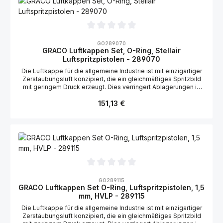
Durchschnittliche Bewertung von 0 von 5 Sternen
GO289070
GRACO Luftkappen Set, O-Ring, Stellair
Luftspritzpistolen - 289070
Die Luftkappe für die allgemeine Industrie ist mit einzigartiger
Zerstäubungsluft konzipiert, die ein gleichmäßiges Spritzbild
mit geringem Druck erzeugt. Dies verringert Ablagerungen in
der Luftkappe. Geeignet für die Graco Stellair Luftspritzpistole:
Regulärer Preis:
151,13 €
2006146
Durchschnittliche Bewertung von 0 von 5 Sternen
GO289115
GRACO Luftkappen Set O-Ring, Luftspritzpistolen, 1,5
mm, HVLP - 289115
Die Luftkappe für die allgemeine Industrie ist mit einzigartiger
Zerstäubungsluft konzipiert, die ein gleichmäßiges Spritzbild