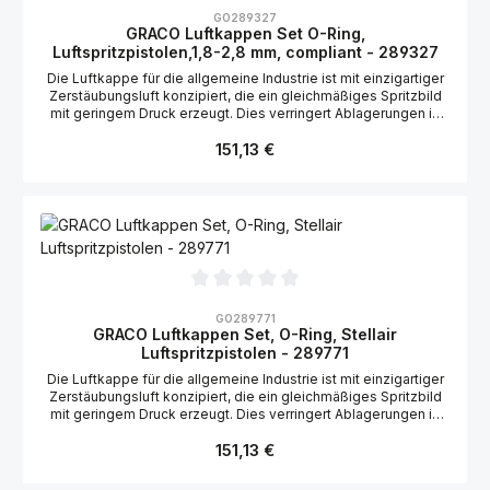
Durchschnittliche Bewertung von 0 von 5 Sternen
GO289327
GRACO Luftkappen Set O-Ring,
Luftspritzpistolen,1,8-2,8 mm, compliant - 289327
Die Luftkappe für die allgemeine Industrie ist mit einzigartiger
Zerstäubungsluft konzipiert, die ein gleichmäßiges Spritzbild
mit geringem Druck erzeugt. Dies verringert Ablagerungen in
der Luftkappe. Geeignet für die Graco Stellair Luftspritzpistole,
Regulärer Preis:
compliant: 2004171, 2004172 Geeignet für die Graco Airpro
151,13 €
Luftspritzpistole, compliant: 288980, 288981, 289984
Durchschnittliche Bewertung von 0 von 5 Sternen
GO289771
GRACO Luftkappen Set, O-Ring, Stellair
Luftspritzpistolen - 289771
Die Luftkappe für die allgemeine Industrie ist mit einzigartiger
Zerstäubungsluft konzipiert, die ein gleichmäßiges Spritzbild
mit geringem Druck erzeugt. Dies verringert Ablagerungen in
der Luftkappe. Geeignet für die Graco Stellair Luftspritzpistole:
Regulärer Preis:
151,13 €
2004165