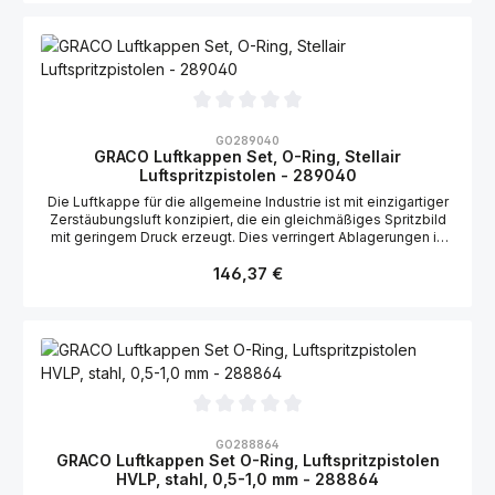
Durchschnittliche Bewertung von 0 von 5 Sternen
GO289040
GRACO Luftkappen Set, O-Ring, Stellair
Luftspritzpistolen - 289040
Die Luftkappe für die allgemeine Industrie ist mit einzigartiger
Zerstäubungsluft konzipiert, die ein gleichmäßiges Spritzbild
mit geringem Druck erzeugt. Dies verringert Ablagerungen in
der Luftkappe. Geeignet für die Graco Stellair
Regulärer Preis:
Luftspritzpistolen: 2004163, 2004164
146,37 €
Durchschnittliche Bewertung von 0 von 5 Sternen
GO288864
GRACO Luftkappen Set O-Ring, Luftspritzpistolen
HVLP, stahl, 0,5-1,0 mm - 288864