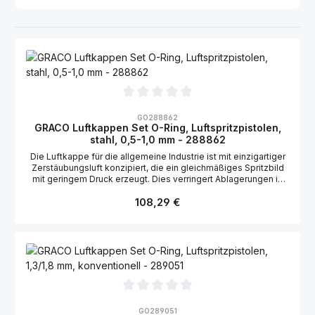
Durchschnittliche Bewertung von 0 von 5 Sternen
GO288862
GRACO Luftkappen Set O-Ring, Luftspritzpistolen,
stahl, 0,5-1,0 mm - 288862
Die Luftkappe für die allgemeine Industrie ist mit einzigartiger
Zerstäubungsluft konzipiert, die ein gleichmäßiges Spritzbild
mit geringem Druck erzeugt. Dies verringert Ablagerungen in
der Luftkappe. Geeignet für die Graco Stellair Luftspritzpistole,
Regulärer Preis:
konventionell: 2004178 Geeignet für die Graco Airpro
108,29 €
Luftspritzpistole, konventionell: 288958, 288959, 289109
Durchschnittliche Bewertung von 0 von 5 Sternen
GO289051