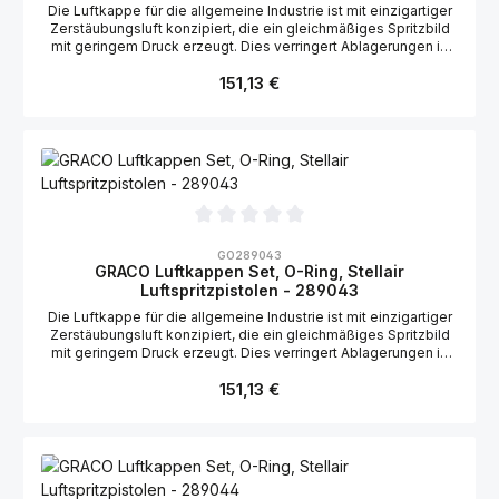
Die Luftkappe für die allgemeine Industrie ist mit einzigartiger
Zerstäubungsluft konzipiert, die ein gleichmäßiges Spritzbild
mit geringem Druck erzeugt. Dies verringert Ablagerungen in
der Luftkappe. Geeignet für die Graco Stellair Luftspritzpistole,
Regulärer Preis:
HVLP: 2004179, 2006150 Geeignet für die Graco Airpro
151,13 €
Luftspritzpistole, HVLP: 288960, 288961, 289110
Durchschnittliche Bewertung von 0 von 5 Sternen
GO289043
GRACO Luftkappen Set, O-Ring, Stellair
Luftspritzpistolen - 289043
Die Luftkappe für die allgemeine Industrie ist mit einzigartiger
Zerstäubungsluft konzipiert, die ein gleichmäßiges Spritzbild
mit geringem Druck erzeugt. Dies verringert Ablagerungen in
der Luftkappe. Geeignet für die Graco Stellair
Regulärer Preis:
Luftspritzpistolen: 2006147
151,13 €