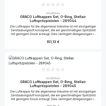
Durchschnittliche Bewertung von 0 von 5 Sternen
GO289044
GRACO Luftkappen Set, O-Ring, Stellair
Luftspritzpistolen - 289044
Die Luftkappe für die allgemeine Industrie ist mit einzigartiger
Zerstäubungsluft konzipiert, die ein gleichmäßiges Spritzbild
mit geringem Druck erzeugt. Dies verringert Ablagerungen in
der Luftkappe. Geeignet für die Graco Stellair Luftspritzpistole:
Regulärer Preis:
151,13 €
2006148
Durchschnittliche Bewertung von 0 von 5 Sternen
GO289045
GRACO Luftkappen Set, O-Ring, Stellair
Luftspritzpistolen - 289045
Die Luftkappe für die allgemeine Industrie ist mit einzigartiger
Zerstäubungsluft konzipiert, die ein gleichmäßiges Spritzbild
mit geringem Druck erzeugt. Dies verringert Ablagerungen in
der Luftkappe. Geeignet für die Graco Stellair Luftspritzpistole:
Regulärer Preis: