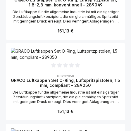
1,8-2,8 mm, konventionell - 289049
Die Luftkappe für die allgemeine Industrie ist mit einzigartiger
Zerstäubungsluft konzipiert, die ein gleichmäßiges Spritzbild
mit geringem Druck erzeugt. Dies verringert Ablagerungen in
der Luftkappe. Geeignet für die Graco Stellair Luftspritzpistole,
Regulärer Preis:
konventionell, High Wear/verschleißfest: 2004167, 2004168
151,13 €
Geeignet für die Graco Airpro Luftspritzpistole, konventionell,
High Wear/verschleißfest: 288974, 288975, 288982
Durchschnittliche Bewertung von 0 von 5 Sternen
GO289050
GRACO Luftkappen Set O-Ring, Luftspritzpistolen, 1.5
mm, compliant - 289050
Die Luftkappe für die allgemeine Industrie ist mit einzigartiger
Zerstäubungsluft konzipiert, die ein gleichmäßiges Spritzbild
mit geringem Druck erzeugt. Dies verringert Ablagerungen in
der Luftkappe. Geeignet für die Graco Stellair Luftspritzpistole,
Regulärer Preis:
compliant: 2006153 Geeignet für die Graco Airpro
151,13 €
Luftspritzpistole, compliant: 288979