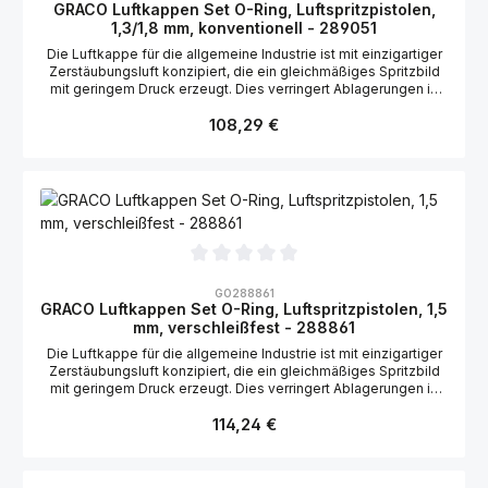
GRACO Luftkappen Set O-Ring, Luftspritzpistolen,
1,3/1,8 mm, konventionell - 289051
Die Luftkappe für die allgemeine Industrie ist mit einzigartiger
Zerstäubungsluft konzipiert, die ein gleichmäßiges Spritzbild
mit geringem Druck erzeugt. Dies verringert Ablagerungen in
der Luftkappe. Geeignet für die Graco Stellair Luftspritzpistole,
Regulärer Preis:
konventionell, perfekt geeignet für Klebemittel: 2004173,
108,29 €
2004174 Geeignet für die Graco Airpro Luftspritzpistole,
konventionell, perfekt geeignet für Klebemittel: 288982,
288983
Durchschnittliche Bewertung von 0 von 5 Sternen
GO288861
GRACO Luftkappen Set O-Ring, Luftspritzpistolen, 1,5
mm, verschleißfest - 288861
Die Luftkappe für die allgemeine Industrie ist mit einzigartiger
Zerstäubungsluft konzipiert, die ein gleichmäßiges Spritzbild
mit geringem Druck erzeugt. Dies verringert Ablagerungen in
der Luftkappe. Geeignet für die Graco Stellair Luftspritzpistole,
Regulärer Preis:
konventionell, High solids/verschleißfest: 2006152 Geeignet
114,24 €
für die Graco Airpro Luftspritzpistole, konventionell, High
solids/verschleißfest: 288973