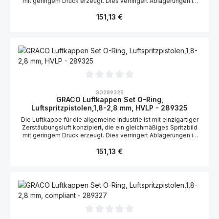
mit geringem Druck erzeugt. Dies verringert Ablagerungen in
der Luftkappe. Geeignet für die Graco Stellair Luftspritzpistole,
Regulärer Preis:
HVLP: N/A Geeignet für die Graco Airpro Luftspritzpistole,
151,13 €
HVLP: 288976
Durchschnittliche Bewertung von 0 von 5 Sternen
GO289325
GRACO Luftkappen Set O-Ring,
Luftspritzpistolen,1,8-2,8 mm, HVLP - 289325
Die Luftkappe für die allgemeine Industrie ist mit einzigartiger
Zerstäubungsluft konzipiert, die ein gleichmäßiges Spritzbild
mit geringem Druck erzeugt. Dies verringert Ablagerungen in
der Luftkappe. Geeignet für die Graco Stellair Luftspritzpistole,
Regulärer Preis:
HVLP, High wear/verschleißfest: 2004169, 2004170 Geeignet
151,13 €
für die Graco Airpro Luftspritzpistole, HVLP,
High wear/verschleißfest: 288977, 288978, 289983