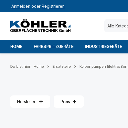
Anmelden
oder
Registrieren
 Hauptinhalt springen
Zur Suche springen
Zur Hauptnavigation springen
Alle Kateg
HOME
FARBSPRITZGERÄTE
INDUSTRIEGERÄTE
Du bist hier:
Home
Ersatzteile
Kolbenpumpen Elektro/Ben
Hersteller
Preis