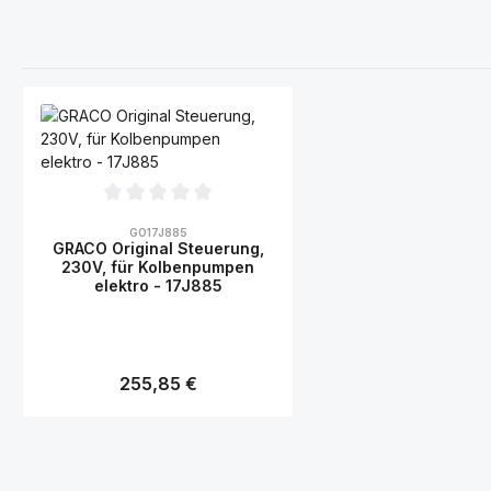
Durchschnittliche Bewertung von 0 von 5 Sternen
GO17J885
GRACO Original Steuerung,
230V, für Kolbenpumpen
elektro - 17J885
Regulärer Preis:
255,85 €
Produkt Anzahl: Gib den gewünscht
Stk