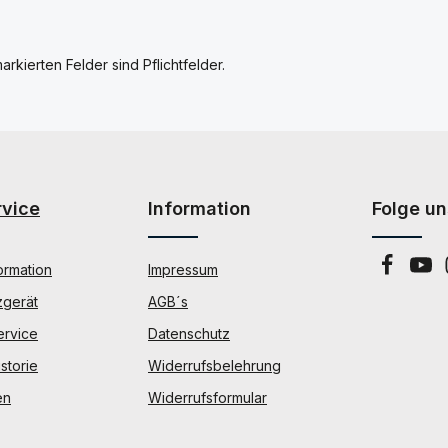
arkierten Felder sind Pflichtfelder.
rvice
Information
Folge un
ormation
Impressum
zgerät
AGB´s
ervice
Datenschutz
storie
Widerrufsbelehrung
en
Widerrufsformular