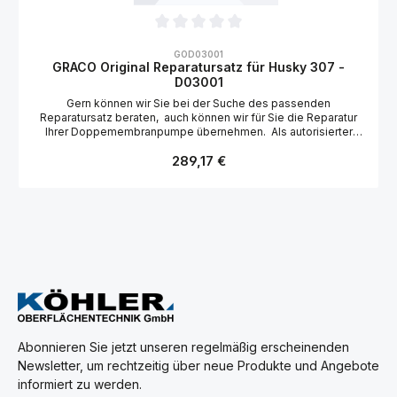
Durchschnittliche Bewertung von 0 von 5 Sternen
GOD03001
GRACO Original Reparatursatz für Husky 307 -
D03001
Gern können wir Sie bei der Suche des passenden
Reparatursatz beraten, auch können wir für Sie die Reparatur
Ihrer Doppemembranpumpe übernehmen. Als autorisierter
Graco Vertragshändler mit angeschlossener Vertragswerkstatt,
Regulärer Preis:
handeln wir ausschließlich mit Graco Original Ersatzteilen. Für
289,17 €
eventuelle Fragen und Anregungen können Sie uns gern
telefonisch 030 555 7090-0 oder per E-
Mail info@obertech.de kontaktieren
Abonnieren Sie jetzt unseren regelmäßig erscheinenden
Newsletter, um rechtzeitig über neue Produkte und Angebote
informiert zu werden.