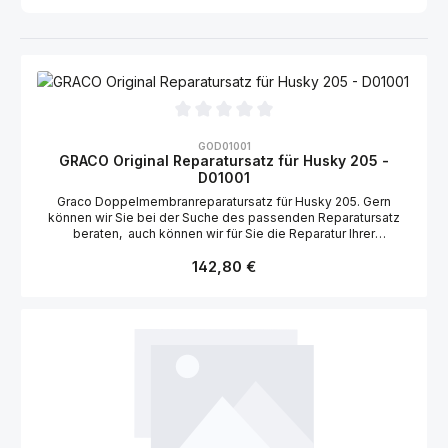
Durchschnittliche Bewertung von 0 von 5 Sternen
GOD01001
GRACO Original Reparatursatz für Husky 205 -
D01001
Graco Doppelmembranreparatursatz für Husky 205. Gern
können wir Sie bei der Suche des passenden Reparatursatz
beraten, auch können wir für Sie die Reparatur Ihrer
Doppemembranpumpe übernehmen. Als autorisierter
Regulärer Preis:
Graco Vertragshändler mit angeschlossener Vertragswerkstatt,
142,80 €
handeln wir ausschließlich mit Graco Original Ersatzteilen.