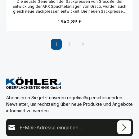
Die neuste Generation der Sackpressen von GracoBei der
Entwicklung der APX Spachtelanlagen von Graco, wurden auch
gleich neue Sackpressen entwickelt. Die neuen Sackpressen,
machen das Entleeren der Sackware noch einfacher und
Regulärer Preis:
angenehme für den Anwender, sodass dieser sich vollständig
1.940,89 €
auf das Spritzen des Materials fokussieren kann. Eine
Investition die Sinn macht, da der Sack zu fast 100% entleert
werden kann. Besonders die einfache und fast werkzeuglose
Montage, machen einen gebrauch und die Reinigung sehr
1
2
einfach!
Seite
Seite
Abonnieren Sie jetzt unseren regelmäßig erscheinenden
Newsletter, um rechtzeitig über neue Produkte und Angebote
informiert zu werden.
E-Mail-Adresse*