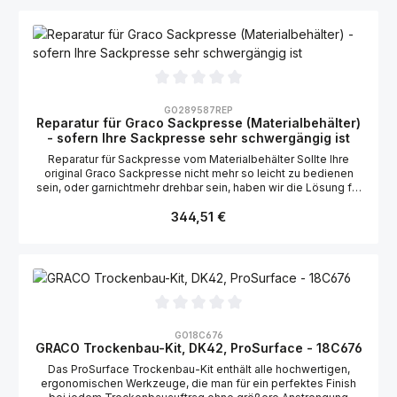
Luftunterstützte Airless-Spritzgeräte
Durchschnittliche Bewertung von 0 von 5 Sternen
GO289587REP
Reparatur für Graco Sackpresse (Materialbehälter)
- sofern Ihre Sackpresse sehr schwergängig ist
Reparatur für Sackpresse vom Materialbehälter Sollte Ihre
original Graco Sackpresse nicht mehr so leicht zu bedienen
sein, oder garnichtmehr drehbar sein, haben wir die Lösung für
dieses Problem. Schicken Sie uns Ihre Sackpresse oder wir
Regulärer Preis:
lassen diese bequem durch unsere Spediteure (DHL & UPS)
344,51 €
bei Ihnen abholen. In unserer Servicewerkstatt wird Ihre
Sackpresse dann weider gängig gemacht, aber bitte beachten
Sie, dass diese Reparatur nur die Kurbel und die dortliegenden
Zahnräder und Lager betrifft, die Rollen sind in dieser Reparatur
nicht enthalten. Falls Sie Fragen haben, stehen wir Ihnen gern
zur Verfügung, rufen Sie uns an: 030 555 70 90 0 oder
schreiben uns eine E-Mail: info@obertech.de
Durchschnittliche Bewertung von 0 von 5 Sternen
GO18C676
GRACO Trockenbau-Kit, DK42, ProSurface - 18C676
Das ProSurface Trockenbau-Kit enthält alle hochwertigen,
ergonomischen Werkzeuge, die man für ein perfektes Finish