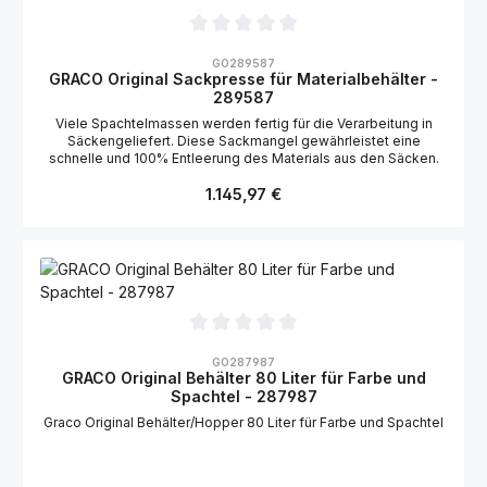
Durchschnittliche Bewertung von 0 von 5 Sternen
GO289587
GRACO Original Sackpresse für Materialbehälter -
289587
Viele Spachtelmassen werden fertig für die Verarbeitung in
Säckengeliefert. Diese Sackmangel gewährleistet eine
schnelle und 100% Entleerung des Materials aus den Säcken.
Regulärer Preis:
1.145,97 €
Durchschnittliche Bewertung von 0 von 5 Sternen
GO287987
GRACO Original Behälter 80 Liter für Farbe und
Spachtel - 287987
Graco Original Behälter/Hopper 80 Liter für Farbe und Spachtel