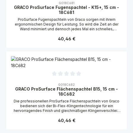
GO18C681
GRACO ProSurface Fugenspachtel - K15+, 15 cm -
18C681
ProSurface Fugenspachteln von Graco sorgen mit ihrem
ergonomischen Design für Leistung. So wird die Zeit an der
Wand minimiert und dennoch jedes Mal ein schnelles,
professionelles Finish erreicht. Aluminium- und
Regulärer Preis:
Stahlkonstruktion Maximale Haltbarkeit Starre Präzisionsklinge
40,46 €
aus Edelstahl Für das glatteste Finish Umspritzter rutschfester
Griff Ultimativer Komfort und Kontrolle Integrierter
Kreuzschlitzschraubendreher Nr. 2 Passend für gängige
Trockenbauschrauben – perfekt für Stellschrauben
Durchschnittliche Bewertung von 0 von 5 Sternen
GO18C682
GRACO ProSurface Flächenspachtel B15, 15 cm -
18C682
Die professionellen ProSurface Flächenspachteln von Graco
bedienen sich der Bi-Flex-Klingentechnologie für ein
hervorragendes Finish und gleichmäßigen Klingenverschleiß
bei weniger Ermüdung des Handwerkers. Bi-Flex-Klingen-
Regulärer Preis:
Technologie Hält das Material auf der Arbeitsfläche und von
40,46 €
der Klinge fern – Minimierung von Abfall und Reinigung
Abgerundete Kanten für perfektes Glätten - ohne