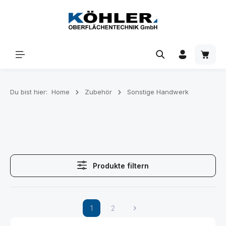
Zum Hauptinhalt springen
Waren
Du bist hier:
Home
Zubehör
Sonstige Handwerk
Produkte filtern
1
2
Seite
Seite