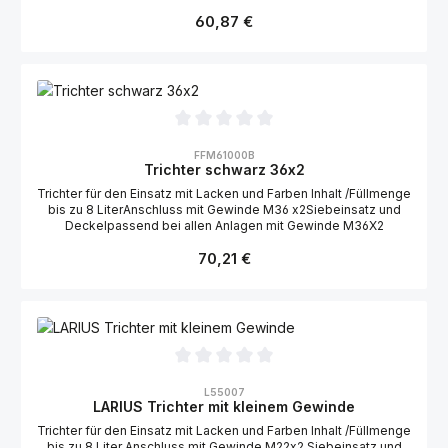
Regulärer Preis:
60,87 €
Durchschnittliche Bewertung von 0 von 5 Sternen
FFM61000B
Trichter schwarz 36x2
Trichter für den Einsatz mit Lacken und Farben Inhalt /Füllmenge
bis zu 8 LiterAnschluss mit Gewinde M36 x2Siebeinsatz und
Deckelpassend bei allen Anlagen mit Gewinde M36X2
Regulärer Preis:
70,21 €
Durchschnittliche Bewertung von 0 von 5 Sternen
L55007
LARIUS Trichter mit kleinem Gewinde
Trichter für den Einsatz mit Lacken und Farben Inhalt /Füllmenge
bis zu 8 Liter Anschluss mit Gewinde M22x2 Siebeinsatz und