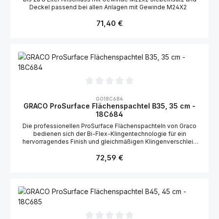
Deckel passend bei allen Anlagen mit Gewinde M24X2
Regulärer Preis:
71,40 €
Durchschnittliche Bewertung von 0 von 5 Sternen
GO18C684
GRACO ProSurface Flächenspachtel B35, 35 cm -
18C684
Die professionellen ProSurface Flächenspachteln von Graco
bedienen sich der Bi-Flex-Klingentechnologie für ein
hervorragendes Finish und gleichmäßigen Klingenverschleiß
bei weniger Ermüdung des Handwerkers. Bi-Flex-Klingen-
Regulärer Preis:
Technologie Hält das Material auf der Arbeitsfläche und von
72,59 €
der Klinge fern – Minimierung von Abfall und Reinigung
Abgerundete Kanten für perfektes Glätten - ohne
Ansammlungen Deutsche INOX-Präzisionsklinge aus Edelstahl
Liefert das glatteste Finish - Schleifen ist praktisch nicht mehr
notwendig Biegungen für mehr Druck und
Nachbearbeitungsfläche Bis zu 10x mehr Kontaktfläche mit der
Oberfläche Präziser Drehpunkt In den Griffbereich des Griffs