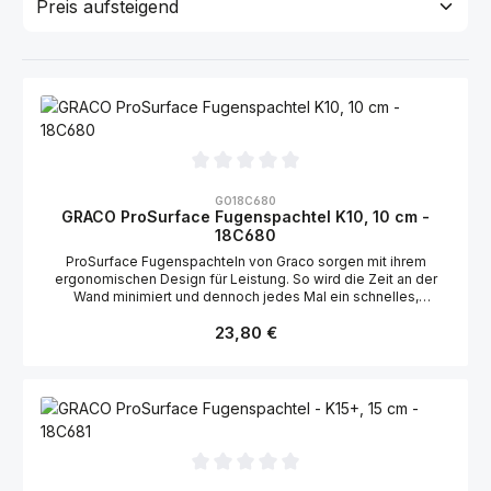
Durchschnittliche Bewertung von 0 von 5 Sternen
GO18C680
GRACO ProSurface Fugenspachtel K10, 10 cm -
18C680
ProSurface Fugenspachteln von Graco sorgen mit ihrem
ergonomischen Design für Leistung. So wird die Zeit an der
Wand minimiert und dennoch jedes Mal ein schnelles,
professionelles Finish erreicht. Aluminium- und
Regulärer Preis:
Stahlkonstruktion Maximale Haltbarkeit Starre Präzisionsklinge
23,80 €
aus Edelstahl Für das glatteste Finish Umspritzter rutschfester
Griff Ultimativer Komfort und Kontrolle
Durchschnittliche Bewertung von 0 von 5 Sternen