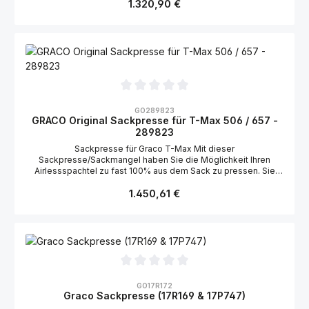
Regulärer Preis:
1.320,90 €
Durchschnittliche Bewertung von 0 von 5 Sternen
GO289823
GRACO Original Sackpresse für T-Max 506 / 657 -
289823
Sackpresse für Graco T-Max Mit dieser
Sackpresse/Sackmangel haben Sie die Möglichkeit Ihren
Airlessspachtel zu fast 100% aus dem Sack zu pressen. Sie
haben damit weniger Arbeitsaufwand und besonders weniger
Regulärer Preis:
Materialverlust. Bitte beachten Sie, dass diese Sackpresse nur
1.450,61 €
für die Graco T-Max 506 / 657 geeignet ist.
Durchschnittliche Bewertung von 0 von 5 Sternen
GO17R172
Graco Sackpresse (17R169 & 17P747)