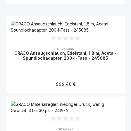
Durchschnittliche Bewertung von 0 von 5 Sternen
GO245085
GRACO Ansaugschlauch, Edelstahl, 1,8 m, Acetal-
Spundlochadapter, 200-l-Fass - 245085
Regulärer Preis:
666,40 €
Durchschnittliche Bewertung von 0 von 5 Sternen
GO241976