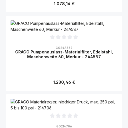
Regulärer Preis:
1.078,14 €
Durchschnittliche Bewertung von 0 von 5 Sternen
GO24A587
GRACO Pumpenauslass-Materialfilter, Edelstahl,
Maschenweite 60, Merkur - 24A587
Regulärer Preis:
1.230,46 €
Durchschnittliche Bewertung von 0 von 5 Sternen
GO214706