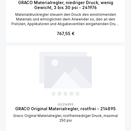
GRACO Materialregler, niedriger Druck, wenig
Gewicht, 3 bis 30 psi - 241976
Materialdruckregler steuern den Druck des einströmenden
Materials und ermöglichen dem Anwender so, den an den
Pistolen, Applikatoren und Abgabeventilen eingehenden Druck
präzise zu steuern. So wird sichergestellt, dass das Verfahren
Regulärer Preis:
stabil abläuft und die optimalen Bedingungen für eine
767,55 €
gleichmäßige Farbauftragung, kontinuierliche Extrusion bzw.
einen durchgängigen Durchfluss während des gesamten
Verfahrens erhalten bleiben. Das leichte Verbundmaterial
eignet sich für den Einsatz mit Materialien auf Wasserbasis
PTFE, Edelstahlsitz und Hartmetallkugel für Resistenz gegen
Abnutzung Die Taste zur Druckanpassung mit
Verriegelungsmechanismus verhindert eine versehentliche
Änderung der Betriebseinstellungen Das druckluftbetriebene
Modell bietet Möglichkeiten zur problemlosen Automatisierung
Durchschnittliche Bewertung von 0 von 5 Sternen
GO214895
GRACO Original Materialregler, rostfrei - 214895
Graco Orginal Materialregler, rostfreiniedriger Druck, maximal
250 psi