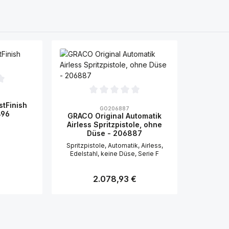
ertung von 0 von 5 Sternen
Durchschnittliche Bewertung von 0 von 5 Sternen
stFinish
GO206887
496
GRACO Original Automatik
Airless Spritzpistole, ohne
Düse - 206887
Spritzpistole, Automatik, Airless,
Edelstahl, keine Düse, Serie F
is:
Regulärer Preis:
2.078,93 €
s
Details