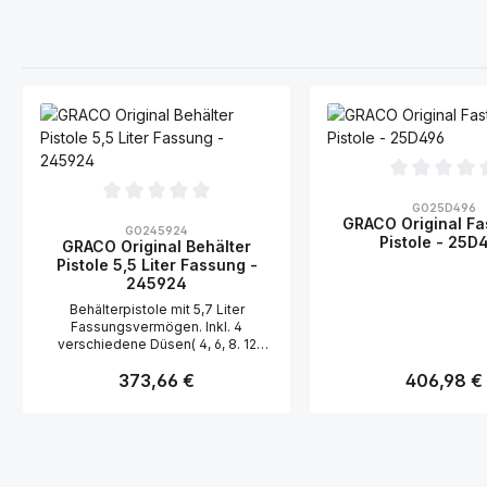
Durchschnittliche Bew
GO25D496
Durchschnittliche Bewertung von 0 von 5 Sternen
GRACO Original Fa
GO245924
Pistole - 25D
GRACO Original Behälter
Pistole 5,5 Liter Fassung -
245924
Behälterpistole mit 5,7 Liter
Fassungsvermögen. Inkl. 4
verschiedene Düsen( 4, 6, 8. 12
mm)Geeignet für
Regulärer Preis:
Regulärer Pre
373,66 €
406,98 €
: Akustikbeschichtung, Orange Peel,
Splatter und Knockdown
Details
Detail