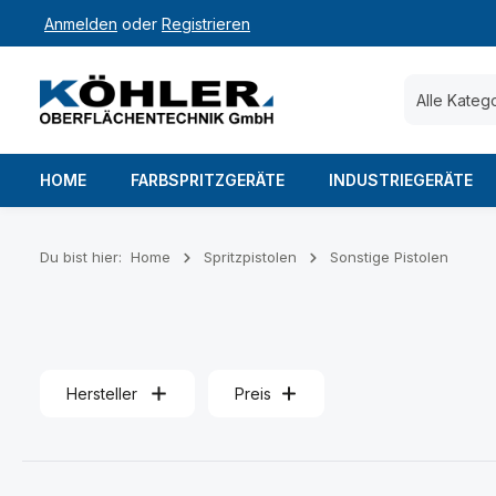
Anmelden
oder
Registrieren
 Hauptinhalt springen
Zur Suche springen
Zur Hauptnavigation springen
Alle Kateg
HOME
FARBSPRITZGERÄTE
INDUSTRIEGERÄTE
Du bist hier:
Home
Spritzpistolen
Sonstige Pistolen
Hersteller
Preis