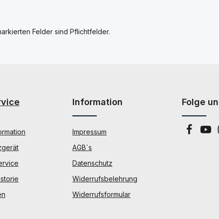
arkierten Felder sind Pflichtfelder.
rvice
Information
Folge un
ormation
Impressum
zgerät
AGB´s
ervice
Datenschutz
storie
Widerrufsbelehrung
en
Widerrufsformular