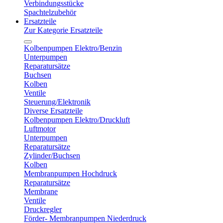
Verbindungsstücke
Spachtelzubehör
Ersatzteile
Zur Kategorie Ersatzteile
Kolbenpumpen Elektro/Benzin
Unterpumpen
Reparatursätze
Buchsen
Kolben
Ventile
Steuerung/Elektronik
Diverse Ersatzteile
Kolbenpumpen Elektro/Druckluft
Luftmotor
Unterpumpen
Reparatursätze
Zylinder/Buchsen
Kolben
Membranpumpen Hochdruck
Reparatursätze
Membrane
Ventile
Druckregler
Förder- Membranpumpen Niederdruck