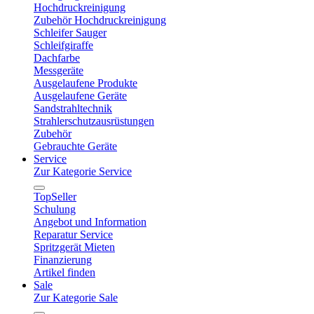
Hochdruckreinigung
Zubehör Hochdruckreinigung
Schleifer Sauger
Schleifgiraffe
Dachfarbe
Messgeräte
Ausgelaufene Produkte
Ausgelaufene Geräte
Sandstrahltechnik
Strahlerschutzausrüstungen
Zubehör
Gebrauchte Geräte
Service
Zur Kategorie Service
TopSeller
Schulung
Angebot und Information
Reparatur Service
Spritzgerät Mieten
Finanzierung
Artikel finden
Sale
Zur Kategorie Sale