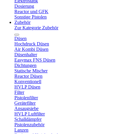
Elektrostatik
Dosierung
Reactor und GFK
Sonstige Pistolen
Zubehör
Zur Kategorie Zubehör
Düsen
Hochdruck Düsen
Air Kombi Düsen
Düsenhalter
Easymax FNS Düsen
Dichtungen
Statische Mischer
Reactor Düsen
Konventionell
HVLP Düsen
Filter
Pistolenfilter
Gerätefilter
Ansaugsiebe
HVLP Luftfilter
Schalldämpfer
Pistolenzubehör
Lanzen