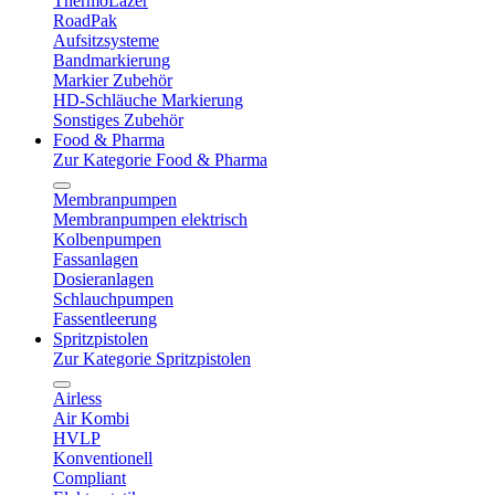
ThermoLazer
RoadPak
Aufsitzsysteme
Bandmarkierung
Markier Zubehör
HD-Schläuche Markierung
Sonstiges Zubehör
Food & Pharma
Zur Kategorie Food & Pharma
Membranpumpen
Membranpumpen elektrisch
Kolbenpumpen
Fassanlagen
Dosieranlagen
Schlauchpumpen
Fassentleerung
Spritzpistolen
Zur Kategorie Spritzpistolen
Airless
Air Kombi
HVLP
Konventionell
Compliant