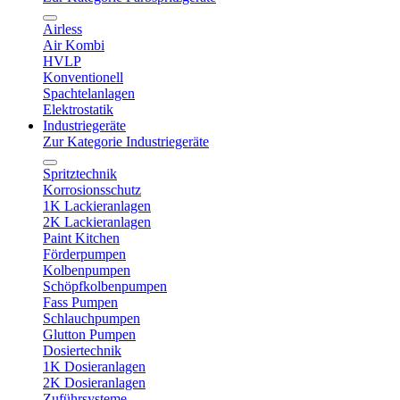
Airless
Air Kombi
HVLP
Konventionell
Spachtelanlagen
Elektrostatik
Industriegeräte
Zur Kategorie Industriegeräte
Spritztechnik
Korrosionsschutz
1K Lackieranlagen
2K Lackieranlagen
Paint Kitchen
Förderpumpen
Kolbenpumpen
Schöpfkolbenpumpen
Fass Pumpen
Schlauchpumpen
Glutton Pumpen
Dosiertechnik
1K Dosieranlagen
2K Dosieranlagen
Zuführsysteme