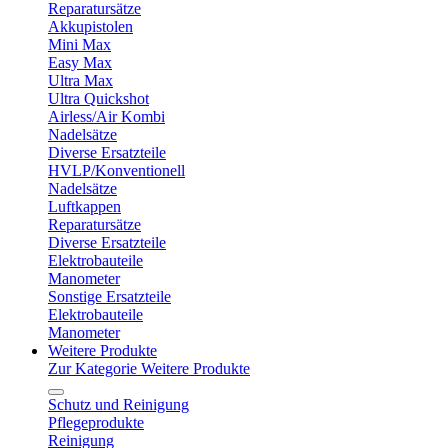
Reparatursätze
Akkupistolen
Mini Max
Easy Max
Ultra Max
Ultra Quickshot
Airless/Air Kombi
Nadelsätze
Diverse Ersatzteile
HVLP/Konventionell
Nadelsätze
Luftkappen
Reparatursätze
Diverse Ersatzteile
Elektrobauteile
Manometer
Sonstige Ersatzteile
Elektrobauteile
Manometer
Weitere Produkte
Zur Kategorie Weitere Produkte
Schutz und Reinigung
Pflegeprodukte
Reinigung