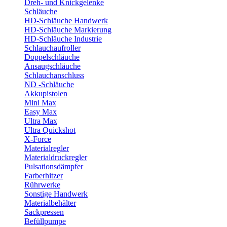
Dreh- und Knickgelenke
Schläuche
HD-Schläuche Handwerk
HD-Schläuche Markierung
HD-Schläuche Industrie
Schlauchaufroller
Doppelschläuche
Ansaugschläuche
Schlauchanschluss
ND -Schläuche
Akkupistolen
Mini Max
Easy Max
Ultra Max
Ultra Quickshot
X-Force
Materialregler
Materialdruckregler
Pulsationsdämpfer
Farberhitzer
Rührwerke
Sonstige Handwerk
Materialbehälter
Sackpressen
Befüllpumpe