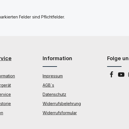
arkierten Felder sind Pflichtfelder.
rvice
Information
Folge un
ormation
Impressum
zgerät
AGB´s
ervice
Datenschutz
storie
Widerrufsbelehrung
en
Widerrufsformular