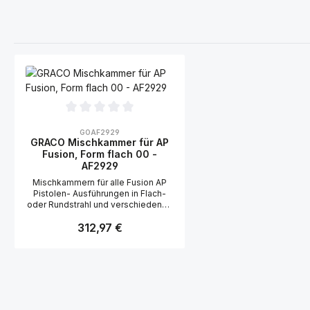
Durchschnittliche Bewertung von 0 von 5 Sternen
GOAF2929
GRACO Mischkammer für AP
Fusion, Form flach 00 -
AF2929
Mischkammern für alle Fusion AP
Pistolen- Ausführungen in Flach-
oder Rundstrahl und verschiedenen
Größen möglich
Regulärer Preis:
312,97 €
Produkt Anzahl: Gib den gewünscht
Stk