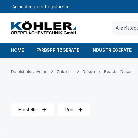
Anmelden
oder
Registrieren
 Hauptinhalt springen
Zur Suche springen
Zur Hauptnavigation springen
Alle Kateg
HOME
FARBSPRITZGERÄTE
INDUSTRIEGERÄTE
Du bist hier:
Home
Zubehör
Düsen
Reactor Düsen
Hersteller
Preis