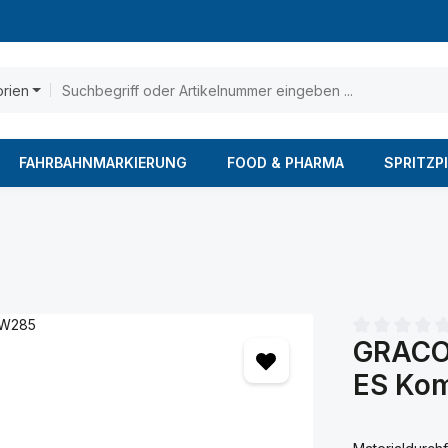
orien
FAHRBAHNMARKIERUNG
FOOD & PHARMA
SPRITZP
GRACO 
Durchschnittl
ES Ko