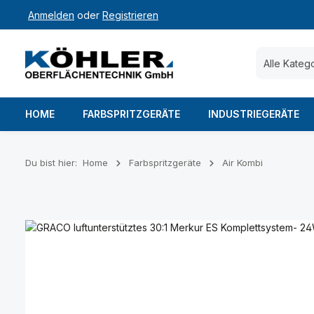
Anmelden
oder
Registrieren
 Hauptinhalt springen
Zur Suche springen
Zur Hauptnavigation springen
Alle Kateg
HOME
FARBSPRITZGERÄTE
INDUSTRIEGERÄTE
Du bist hier:
Home
Farbspritzgeräte
Air Kombi
Bildergalerie überspringen