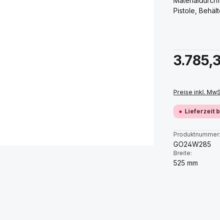
Materialdurchf
Pistole, Behäl
Regulärer Prei
3.785,
Preise inkl. Mw
Lieferzeit 
Produktnummer
GO24W285
Breite:
525 mm