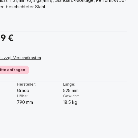
luss: 1,5 l/min (0,4 gal/min), Standard-Montage, PerformAA 50-
ter, beschichteter Stahl
s:
39 €
St. zzgl. Versandkosten
bitte anfragen
:
Hersteller:
Länge:
Graco
525 mm
Höhe:
Gewicht:
790 mm
18.5 kg