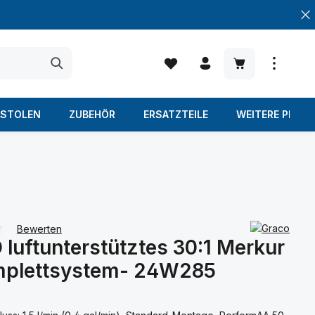
Warenkorb enth
ISTOLEN
ZUBEHÖR
ERSATZTEILE
WEITERE PROD
Bewerten
luftunterstütztes 30:1 Merkur
iche Bewertung von 0 von 5 Sternen
mplettsystem- 24W285