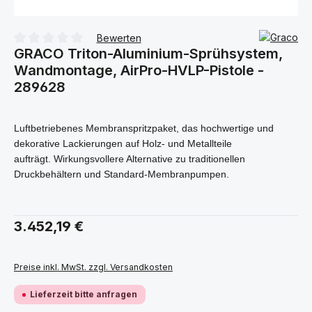
Bewerten
GRACO Triton-Aluminium-Sprühsystem,
Durchschnittliche Bewertung von 0 von 5 Sternen
Wandmontage, AirPro-HVLP-Pistole -
289628
Luftbetriebenes Membranspritzpaket, das hochwertige und
dekorative Lackierungen auf Holz- und Metallteile
aufträgt. Wirkungsvollere Alternative zu traditionellen
Druckbehältern und Standard-Membranpumpen.
Regulärer Preis:
3.452,19 €
Preise inkl. MwSt. zzgl. Versandkosten
Lieferzeit bitte anfragen