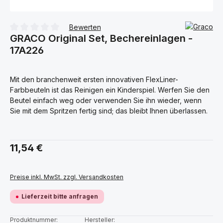
Bewerten
GRACO Original Set, Bechereinlagen -
Durchschnittliche Bewertung von 0 von 5 Sternen
17A226
Mit den branchenweit ersten innovativen FlexLiner-
Farbbeuteln ist das Reinigen ein Kinderspiel. Werfen Sie den
Beutel einfach weg oder verwenden Sie ihn wieder, wenn
Sie mit dem Spritzen fertig sind; das bleibt Ihnen überlassen.
Regulärer Preis:
11,54 €
Preise inkl. MwSt. zzgl. Versandkosten
Lieferzeit bitte anfragen
Produktnummer:
Hersteller: