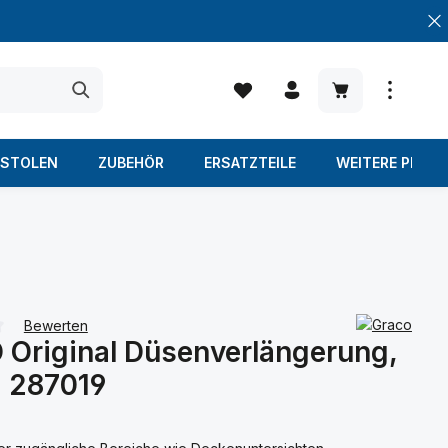
Warenkorb enth
ISTOLEN
ZUBEHÖR
ERSATZTEILE
WEITERE PROD
Bewerten
Original Düsenverlängerung,
iche Bewertung von 0 von 5 Sternen
 287019