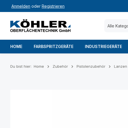
Anmelden
oder
Registrieren
 Hauptinhalt springen
Zur Suche springen
Zur Hauptnavigation springen
Alle Kateg
HOME
FARBSPRITZGERÄTE
INDUSTRIEGERÄTE
Du bist hier:
Home
Zubehör
Pistolenzubehör
Lanzen
Bildergalerie überspringen