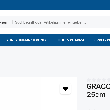
orien
FAHRBAHNMARKIERUNG
FOOD & PHARMA
SPRITZP
GRACO 
Durchschnittl
25cm -