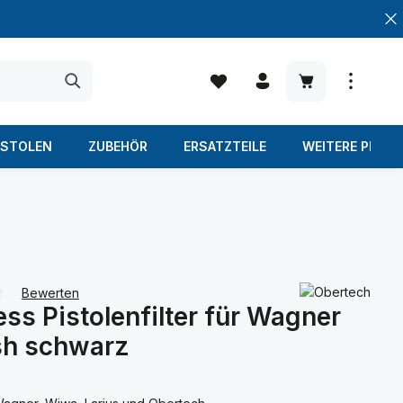
Warenkorb enth
ISTOLEN
ZUBEHÖR
ERSATZTEILE
WEITERE PROD
Bewerten
ess Pistolenfilter für Wagner
iche Bewertung von 0 von 5 Sternen
sh schwarz