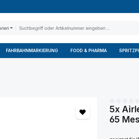
orien
FAHRBAHNMARKIERUNG
FOOD & PHARMA
SPRITZP
5x Airl
Durchschnittl
65 Me