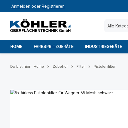
Anmelden
oder
Registrieren
 Hauptinhalt springen
Zur Suche springen
Zur Hauptnavigation springen
Alle Kateg
HOME
FARBSPRITZGERÄTE
INDUSTRIEGERÄTE
Du bist hier:
Home
Zubehör
Filter
Pistolenfilter
Bildergalerie überspringen