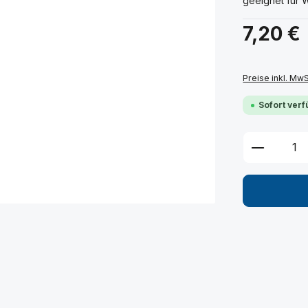
geeignet für 
Regulärer Prei
7,20 €
Preise inkl. Mw
Sofort verf
Produkt 