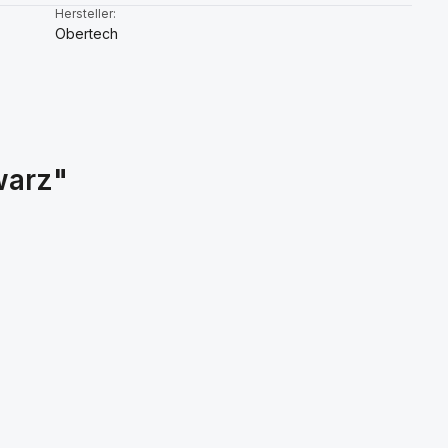
:
Hersteller:
Obertech
warz"