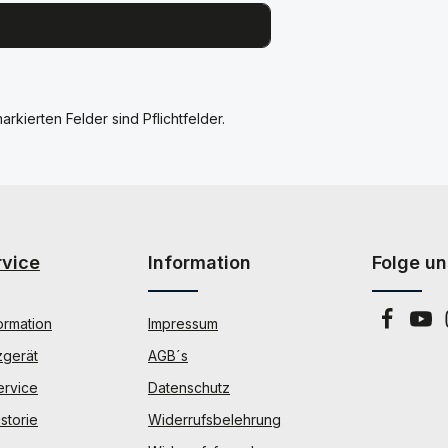
arkierten Felder sind Pflichtfelder.
rvice
Information
Folge un
ormation
Impressum
zgerät
AGB´s
ervice
Datenschutz
storie
Widerrufsbelehrung