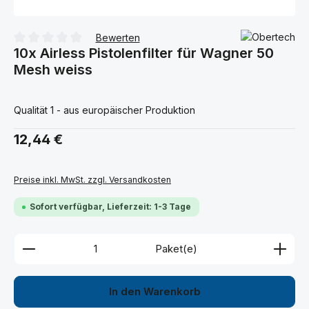
Bewerten
10x Airless Pistolenfilter für Wagner 50
Durchschnittliche Bewertung von 0 von 5 Sternen
Mesh weiss
Qualität 1 - aus europäischer Produktion
Regulärer Preis:
12,44 €
Preise inkl. MwSt. zzgl. Versandkosten
Sofort verfügbar, Lieferzeit: 1-3 Tage
Produkt Anzahl: Gib den gewünschten Wert ein ode
Paket(e)
In den Warenkorb